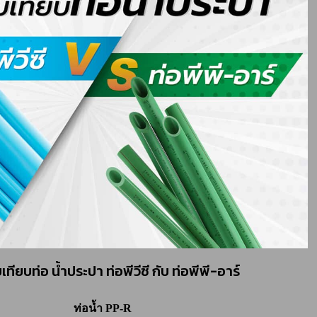
เทียบท่อ น้ำประปา ท่อพีวีซี กับ ท่อพีพี-อาร์
ท่อน้ำ PP-R