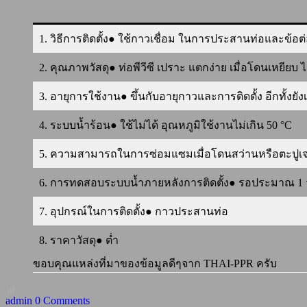
1. วิธีการติดตั้ง● ใช้กาวเชื่อม ในการประสานท่อและข้อ
2. คุณภาพวัสดุ● ท่อพีวีซี เปราะ แตกง่าย เมื่อโดนเหยีย
3. อายุการใช้งาน● ขึ้นกับอายุกาวและการติดตั้ง อีกทั้ง
4. ระบบน้ำร้อน● ใช้ไม่ได้ อุณหภูมิใช้งานไม่เกิน 50 °C
5. ความสามารถในการซ่อมแซมเมื่อโดนสว่านหรือตะปูเจาะ●
6. การทดสอบระบบน้ำภายหลังการติดตั้ง● รอประมาณ 1 วั
7. อุปกรณ์ในการติดตั้ง● กาวประสานท่อ
8. ราคาวัสดุ● ต่ำ
ขอบคุณแหล่งที่มาของข้อมูลดีๆจาก THAI-PPR ครับ
admin
0 Comments